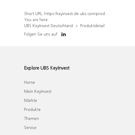
Short URL:
https://keyinvest-de.ubs.com/produkt/detail/index/isin/DE000WA7DHD9
You are here:
UBS KeyInvest Deutschland
Produktdetail
Folgen Sie uns auf
Explore UBS KeyInvest
Home
Mein KeyInvest
Märkte
Produkte
Themen
Service