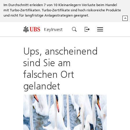
Im Durchschnitt erleiden 7 von 10 Kleinanlegern Verluste beim Handel
mit Turbo-Zertifikaten. Turbo-Zertifikate sind hoch risikoreiche Produkte
und nicht für langfristige Anlagestrategien geeignet.
^
KeyInvest
Ups, anscheinend
sind Sie am
falschen Ort
gelandet