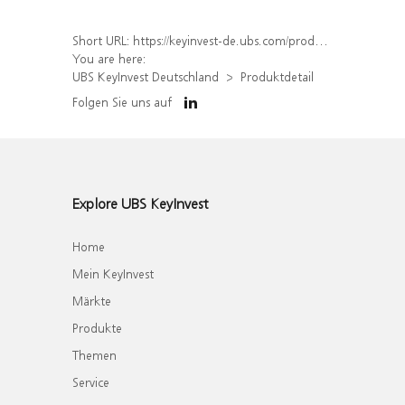
Short URL:
https://keyinvest-de.ubs.com/produkt/detail/index/isin/DE000WA7DG01
You are here:
UBS KeyInvest Deutschland
Produktdetail
Folgen Sie uns auf
Explore UBS KeyInvest
Home
Mein KeyInvest
Märkte
Produkte
Themen
Service