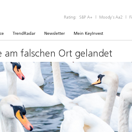
Rating:
S&P A+
|
Moody’s Aa2
|
F
ice
TrendRadar
Newsletter
Mein KeyInvest
e am falschen Ort gelandet