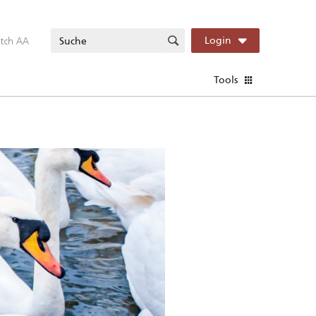
itch AA
Login
Tools