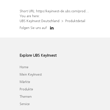
Short URL:
https://keyinvest-de.ubs.com/produkt/detail/index/isin/DE000WA7DB48
You are here:
UBS KeyInvest Deutschland
Produktdetail
Folgen Sie uns auf
Explore UBS KeyInvest
Home
Mein KeyInvest
Märkte
Produkte
Themen
Service