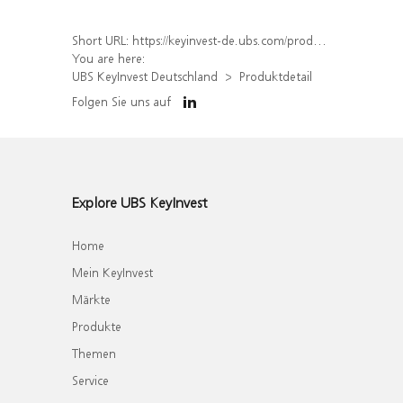
Short URL:
https://keyinvest-de.ubs.com/produkt/detail/index/isin/DE000WA7D8R5
You are here:
UBS KeyInvest Deutschland
Produktdetail
Folgen Sie uns auf
Explore UBS KeyInvest
Home
Mein KeyInvest
Märkte
Produkte
Themen
Service