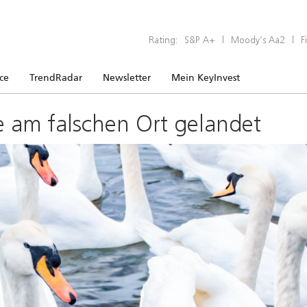
Rating:
S&P A+
|
Moody’s Aa2
|
F
ice
TrendRadar
Newsletter
Mein KeyInvest
e am falschen Ort gelandet