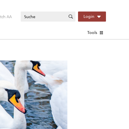
itch AA
Login
Tools