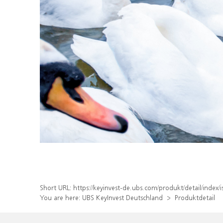
Short URL:
https://keyinvest-de.ubs.com/produkt/detail/inde
You are here:
UBS KeyInvest Deutschland
Produktdetail