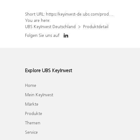
Short URL:
https://keyinvest-de.ubs.com/produkt/detail/index/isin/DE000WA7D3G9
You are here:
UBS KeyInvest Deutschland
Produktdetail
Folgen Sie uns auf
Explore UBS KeyInvest
Home
Mein KeyInvest
Märkte
Produkte
Themen
Service