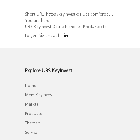
Short URL:
https://keyinvest-de.ubs.com/produkt/detail/index/isin/DE000WA7D242
You are here:
UBS KeyInvest Deutschland
Produktdetail
Folgen Sie uns auf
Explore UBS KeyInvest
Home
Mein KeyInvest
Märkte
Produkte
Themen
Service