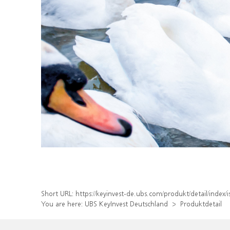
Short URL:
https://keyinvest-de.ubs.com/produkt/detail/inde
You are here:
UBS KeyInvest Deutschland
Produktdetail