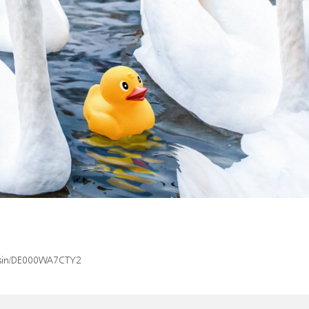
x/isin/DE000WA7CTY2