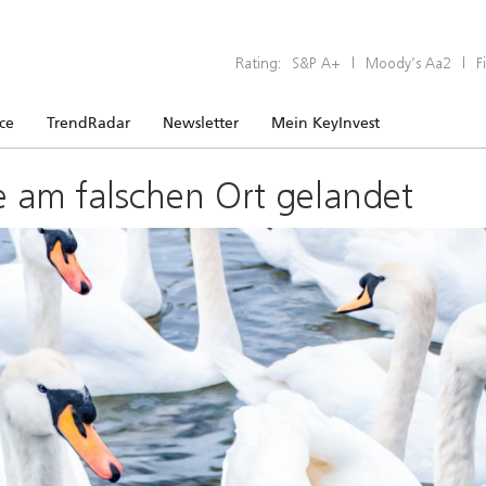
Rating:
S&P A+
|
Moody’s Aa2
|
F
ice
TrendRadar
Newsletter
Mein KeyInvest
e am falschen Ort gelandet