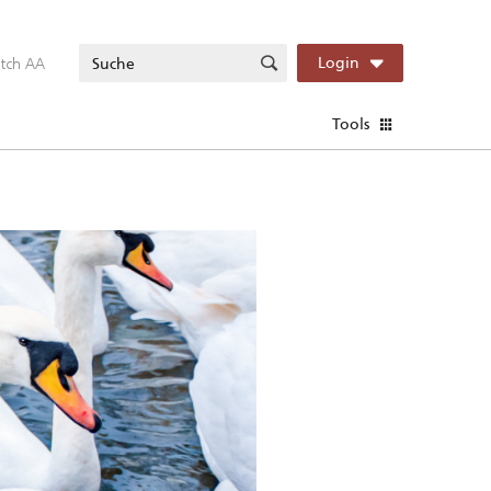
itch AA
Login
Tools