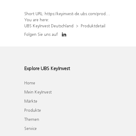
Short URL:
https://keyinvest-de.ubs.com/produkt/detail/index/isin/DE000WA7CR25
You are here:
UBS KeyInvest Deutschland
Produktdetail
Folgen Sie uns auf
Explore UBS KeyInvest
Home
Mein KeyInvest
Märkte
Produkte
Themen
Service