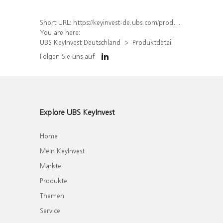
Short URL:
https://keyinvest-de.ubs.com/produkt/detail/index/isin/DE000WA7CQ75
You are here:
UBS KeyInvest Deutschland
Produktdetail
Folgen Sie uns auf
Explore UBS KeyInvest
Home
Mein KeyInvest
Märkte
Produkte
Themen
Service