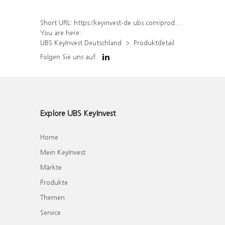
Short URL:
https://keyinvest-de.ubs.com/produkt/detail/index/isin/DE000WA7CLQ5
You are here:
UBS KeyInvest Deutschland
Produktdetail
Folgen Sie uns auf
Explore UBS KeyInvest
Home
Mein KeyInvest
Märkte
Produkte
Themen
Service