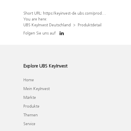
Short URL:
https://keyinvest-de.ubs.com/produkt/detail/index/isin/DE000WA7CL88
You are here:
UBS KeyInvest Deutschland
Produktdetail
Folgen Sie uns auf
Explore UBS KeyInvest
Home
Mein KeyInvest
Märkte
Produkte
Themen
Service