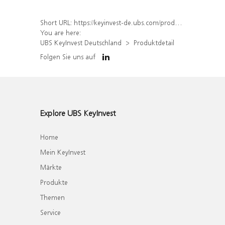
Short URL:
https://keyinvest-de.ubs.com/produkt/detail/index/isin/DE000WA7CGG6
You are here:
UBS KeyInvest Deutschland
Produktdetail
Folgen Sie uns auf
Explore UBS KeyInvest
Home
Mein KeyInvest
Märkte
Produkte
Themen
Service