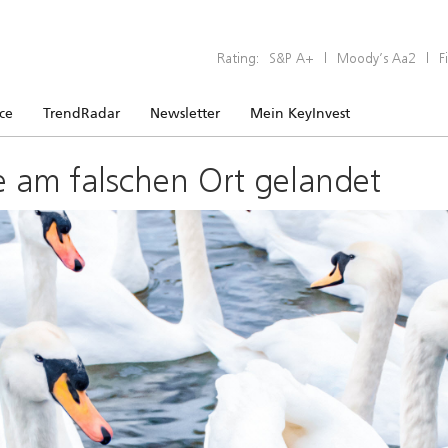
Rating:
S&P A+
|
Moody’s Aa2
|
F
ice
TrendRadar
Newsletter
Mein KeyInvest
e am falschen Ort gelandet