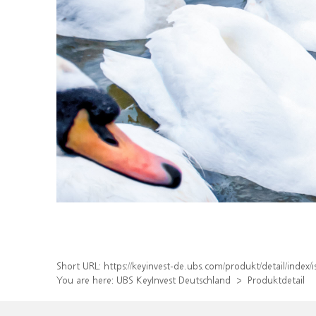
Short URL:
https://keyinvest-de.ubs.com/produkt/detail/inde
You are here:
UBS KeyInvest Deutschland
Produktdetail