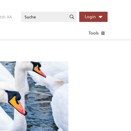
itch AA
Login
Tools