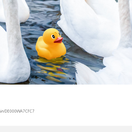
x/isin/DE000WA7CFC7