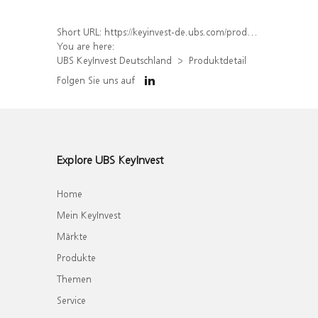
Short URL:
https://keyinvest-de.ubs.com/produkt/detail/index/isin/DE000WA7CF03
You are here:
UBS KeyInvest Deutschland
Produktdetail
Folgen Sie uns auf
Explore UBS KeyInvest
Home
Mein KeyInvest
Märkte
Produkte
Themen
Service