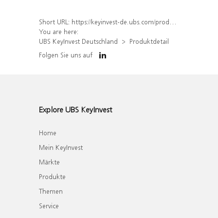
Short URL:
https://keyinvest-de.ubs.com/produkt/detail/index/isin/DE000WA7CBR4
You are here:
UBS KeyInvest Deutschland
Produktdetail
Folgen Sie uns auf
Explore UBS KeyInvest
Home
Mein KeyInvest
Märkte
Produkte
Themen
Service