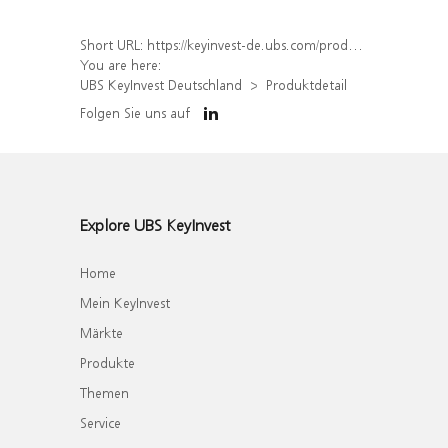
Short URL:
https://keyinvest-de.ubs.com/produkt/detail/index/isin/DE000WA7C8H7
You are here:
UBS KeyInvest Deutschland
Produktdetail
Folgen Sie uns auf
Explore UBS KeyInvest
Home
Mein KeyInvest
Märkte
Produkte
Themen
Service