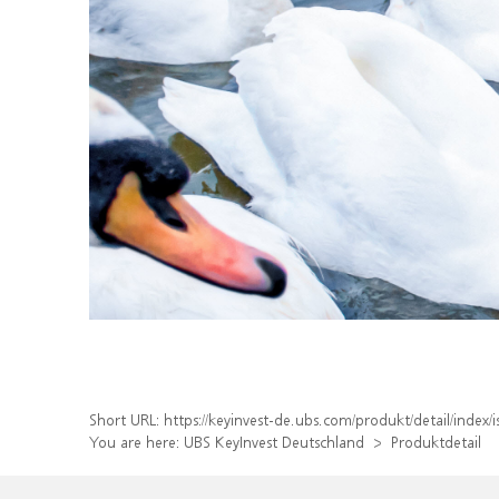
Short URL:
https://keyinvest-de.ubs.com/produkt/detail/inde
You are here:
UBS KeyInvest Deutschland
Produktdetail