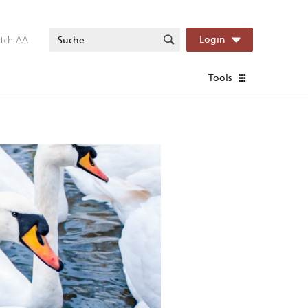
itch AA
Login
Tools