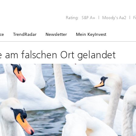
Rating:
S&P A+
|
Moody’s Aa2
|
F
ice
TrendRadar
Newsletter
Mein KeyInvest
e am falschen Ort gelandet