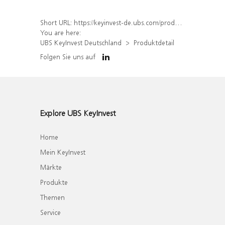
Short URL:
https://keyinvest-de.ubs.com/produkt/detail/index/isin/DE000WA7C426
You are here:
UBS KeyInvest Deutschland
Produktdetail
Folgen Sie uns auf
Explore UBS KeyInvest
Home
Mein KeyInvest
Märkte
Produkte
Themen
Service