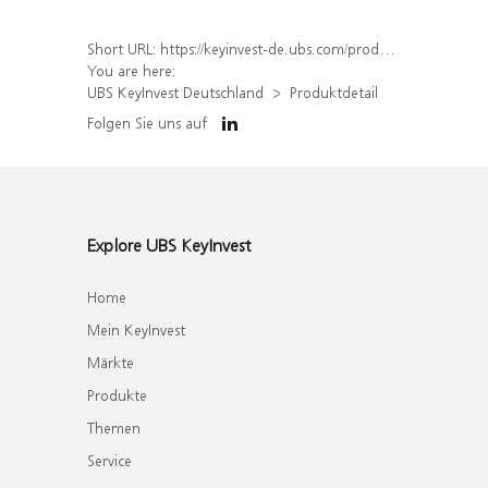
Short URL:
https://keyinvest-de.ubs.com/produkt/detail/index/isin/DE000WA7C3K2
You are here:
UBS KeyInvest Deutschland
Produktdetail
Folgen Sie uns auf
Explore UBS KeyInvest
Home
Mein KeyInvest
Märkte
Produkte
Themen
Service