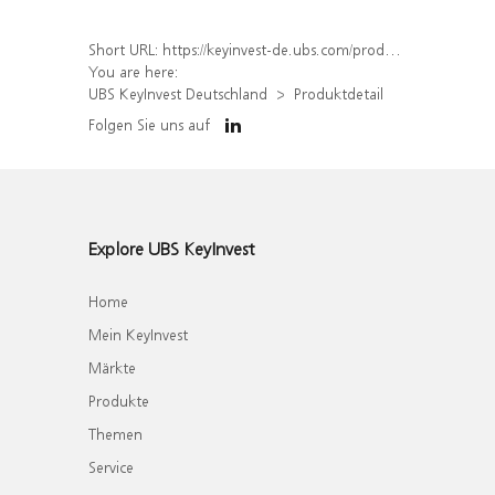
Short URL:
https://keyinvest-de.ubs.com/produkt/detail/index/isin/DE000WA7C2L2
You are here:
UBS KeyInvest Deutschland
Produktdetail
Folgen Sie uns auf
Explore UBS KeyInvest
Home
Mein KeyInvest
Märkte
Produkte
Themen
Service