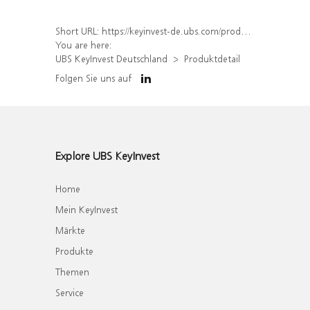
Short URL:
https://keyinvest-de.ubs.com/produkt/detail/index/isin/DE000WA7BYF3
You are here:
UBS KeyInvest Deutschland
Produktdetail
Folgen Sie uns auf
Explore UBS KeyInvest
Home
Mein KeyInvest
Märkte
Produkte
Themen
Service