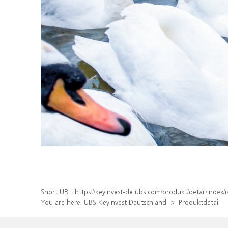
Short URL:
https://keyinvest-de.ubs.com/produkt/detail/inde
You are here:
UBS KeyInvest Deutschland
Produktdetail