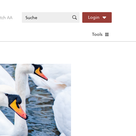
itch AA
Login
Tools