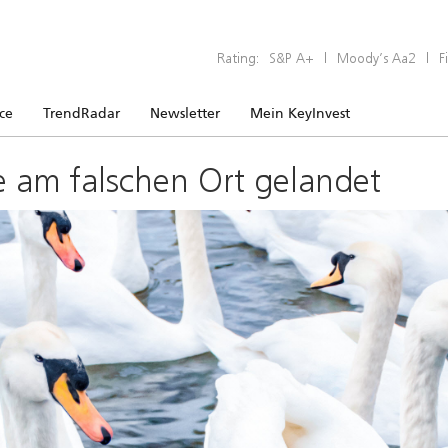
Rating:
S&P A+
|
Moody’s Aa2
|
F
ice
TrendRadar
Newsletter
Mein KeyInvest
e am falschen Ort gelandet