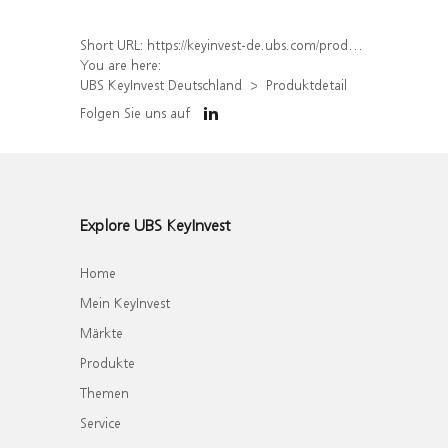
Short URL:
https://keyinvest-de.ubs.com/produkt/detail/index/isin/DE000WA7BR59
You are here:
UBS KeyInvest Deutschland
Produktdetail
Folgen Sie uns auf
Explore UBS KeyInvest
Home
Mein KeyInvest
Märkte
Produkte
Themen
Service