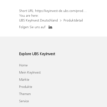
Short URL:
https://keyinvest-de.ubs.com/produkt/detail/index/isin/DE000WA7BQS2
You are here:
UBS KeyInvest Deutschland
Produktdetail
Folgen Sie uns auf
Explore UBS KeyInvest
Home
Mein KeyInvest
Märkte
Produkte
Themen
Service