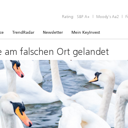
Rating:
S&P A+
|
Moody’s Aa2
|
F
ice
TrendRadar
Newsletter
Mein KeyInvest
e am falschen Ort gelandet