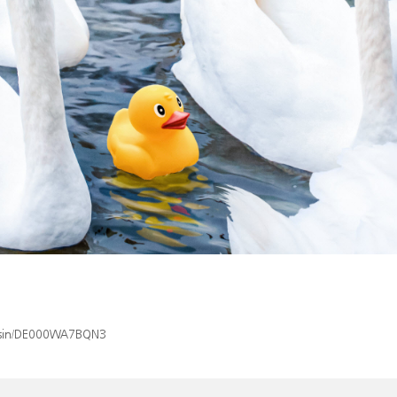
ex/isin/DE000WA7BQN3