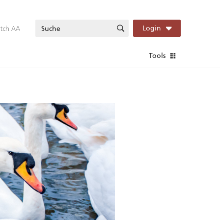
itch AA
Login
Tools