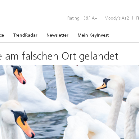
Rating:
S&P A+
|
Moody’s Aa2
|
F
ice
TrendRadar
Newsletter
Mein KeyInvest
e am falschen Ort gelandet