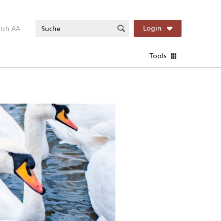
itch AA
Login
Tools