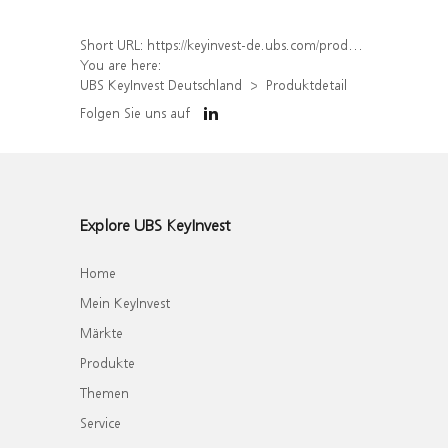
Short URL:
https://keyinvest-de.ubs.com/produkt/detail/index/isin/DE000WA7BLM6
You are here:
UBS KeyInvest Deutschland
Produktdetail
Folgen Sie uns auf
Explore UBS KeyInvest
Home
Mein KeyInvest
Märkte
Produkte
Themen
Service