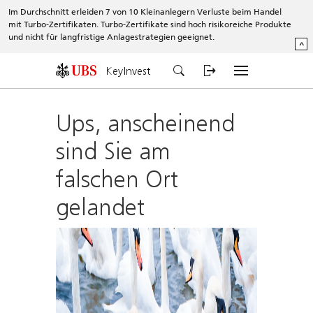
Im Durchschnitt erleiden 7 von 10 Kleinanlegern Verluste beim Handel
mit Turbo-Zertifikaten. Turbo-Zertifikate sind hoch risikoreiche Produkte
und nicht für langfristige Anlagestrategien geeignet.
^
KeyInvest
Ups, anscheinend
sind Sie am
falschen Ort
gelandet