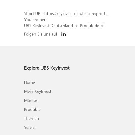
Short URL:
https://keyinvest-de.ubs.com/produkt/detail/index/isin/DE000WA7BHY9
You are here:
UBS KeyInvest Deutschland
Produktdetail
Folgen Sie uns auf
Explore UBS KeyInvest
Home
Mein KeyInvest
Märkte
Produkte
Themen
Service