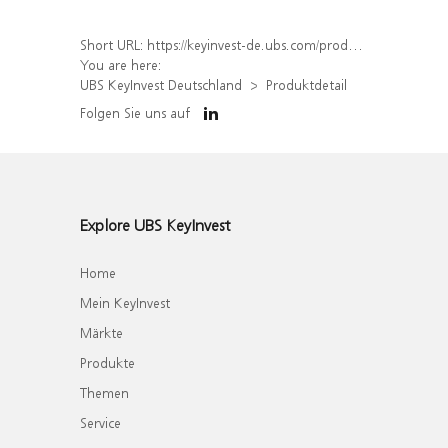
Short URL:
https://keyinvest-de.ubs.com/produkt/detail/index/isin/DE000WA7BFM8
You are here:
UBS KeyInvest Deutschland
Produktdetail
Folgen Sie uns auf
Explore UBS KeyInvest
Home
Mein KeyInvest
Märkte
Produkte
Themen
Service