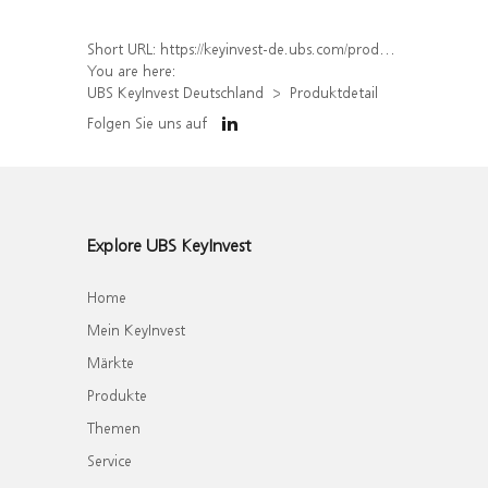
Short URL:
https://keyinvest-de.ubs.com/produkt/detail/index/isin/DE000WA7BCN3
You are here:
UBS KeyInvest Deutschland
Produktdetail
Folgen Sie uns auf
Explore UBS KeyInvest
Home
Mein KeyInvest
Märkte
Produkte
Themen
Service