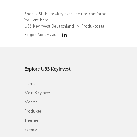
Short URL:
https://keyinvest-de.ubs.com/produkt/detail/index/isin/DE000WA7BB08
You are here:
UBS KeyInvest Deutschland
Produktdetail
Folgen Sie uns auf
Explore UBS KeyInvest
Home
Mein KeyInvest
Märkte
Produkte
Themen
Service