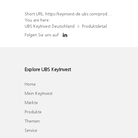
Short URL:
https://keyinvest-de.ubs.com/produkt/detail/index/isin/DE000WA7BAQ0
You are here:
UBS KeyInvest Deutschland
Produktdetail
Folgen Sie uns auf
Explore UBS KeyInvest
Home
Mein KeyInvest
Märkte
Produkte
Themen
Service