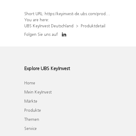
Short URL:
https://keyinvest-de.ubs.com/produkt/detail/index/isin/DE000WA7B9N4
You are here:
UBS KeyInvest Deutschland
Produktdetail
Folgen Sie uns auf
Explore UBS KeyInvest
Home
Mein KeyInvest
Märkte
Produkte
Themen
Service