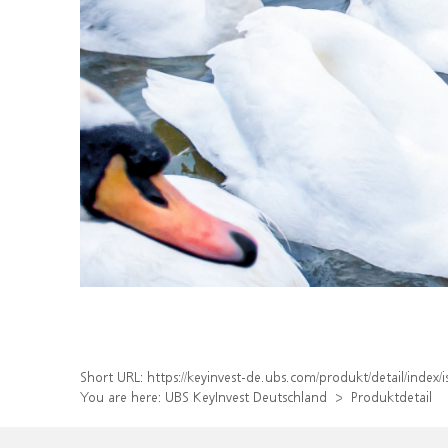
Short URL:
https://keyinvest-de.ubs.com/produkt/detail/inde
You are here:
UBS KeyInvest Deutschland
Produktdetail