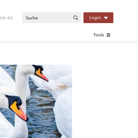
itch AA
Login
Tools