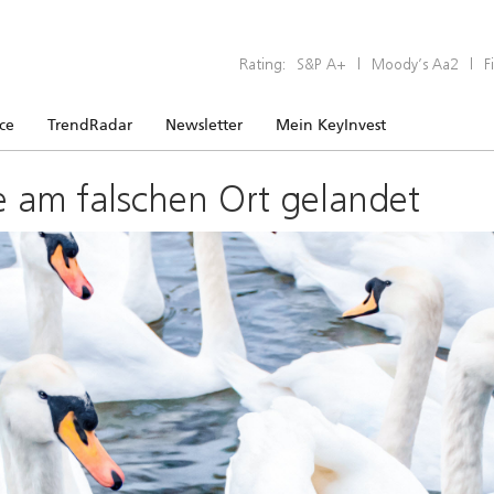
Rating:
S&P A+
|
Moody’s Aa2
|
F
ice
TrendRadar
Newsletter
Mein KeyInvest
e am falschen Ort gelandet