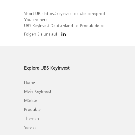
Short URL:
https://keyinvest-de.ubs.com/produkt/detail/index/isin/DE000WA7B7T5
You are here:
UBS KeyInvest Deutschland
Produktdetail
Folgen Sie uns auf
Explore UBS KeyInvest
Home
Mein KeyInvest
Märkte
Produkte
Themen
Service