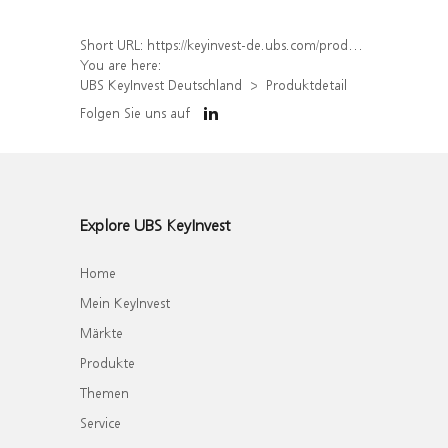
Short URL:
https://keyinvest-de.ubs.com/produkt/detail/index/isin/DE000WA7B6E9
You are here:
UBS KeyInvest Deutschland
Produktdetail
Folgen Sie uns auf
Explore UBS KeyInvest
Home
Mein KeyInvest
Märkte
Produkte
Themen
Service