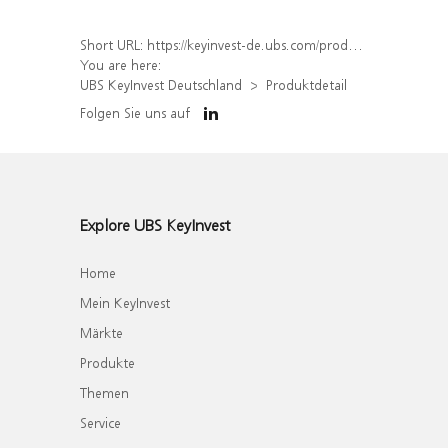
Short URL:
https://keyinvest-de.ubs.com/produkt/detail/index/isin/DE000WA7B6A7
You are here:
UBS KeyInvest Deutschland
Produktdetail
Folgen Sie uns auf
Explore UBS KeyInvest
Home
Mein KeyInvest
Märkte
Produkte
Themen
Service