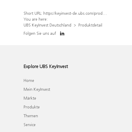
Short URL:
https://keyinvest-de.ubs.com/produkt/detail/index/isin/DE000WA7B535
You are here:
UBS KeyInvest Deutschland
Produktdetail
Folgen Sie uns auf
Explore UBS KeyInvest
Home
Mein KeyInvest
Märkte
Produkte
Themen
Service