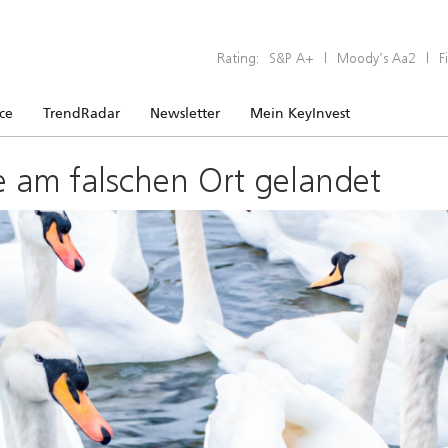
Rating:
S&P A+
|
Moody’s Aa2
|
F
ice
TrendRadar
Newsletter
Mein KeyInvest
e am falschen Ort gelandet