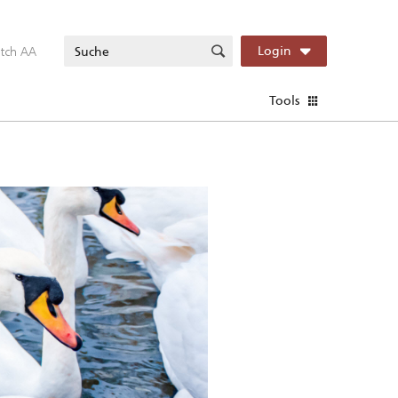
itch AA
Login
Tools