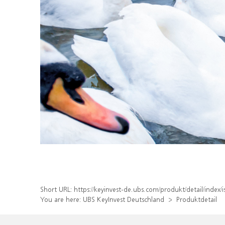
Short URL:
https://keyinvest-de.ubs.com/produkt/detail/inde
You are here:
UBS KeyInvest Deutschland
Produktdetail