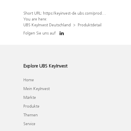
Short URL:
https://keyinvest-de.ubs.com/produkt/detail/index/isin/DE000WA7B261
You are here:
UBS KeyInvest Deutschland
Produktdetail
Folgen Sie uns auf
Explore UBS KeyInvest
Home
Mein KeyInvest
Märkte
Produkte
Themen
Service