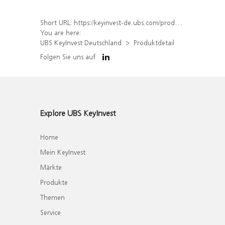
Short URL:
https://keyinvest-de.ubs.com/produkt/detail/index/isin/DE000WA7B212
You are here:
UBS KeyInvest Deutschland
Produktdetail
Folgen Sie uns auf
Explore UBS KeyInvest
Home
Mein KeyInvest
Märkte
Produkte
Themen
Service