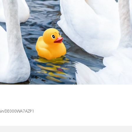
x/isin/DE000WA7AZP1