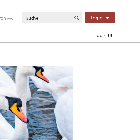
itch AA
Login
Tools