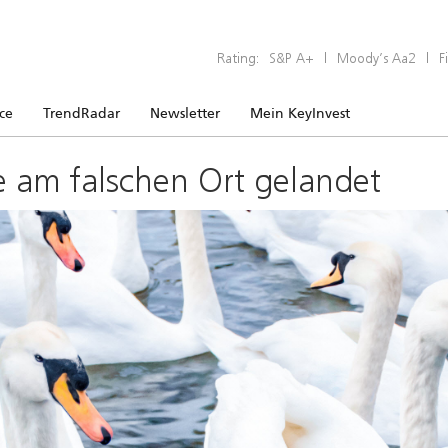
Rating:
S&P A+
|
Moody’s Aa2
|
F
ice
TrendRadar
Newsletter
Mein KeyInvest
e am falschen Ort gelandet