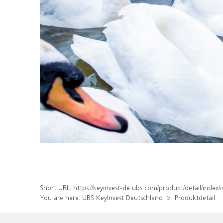
Short URL:
https://keyinvest-de.ubs.com/produkt/detail/inde
You are here:
UBS KeyInvest Deutschland
Produktdetail