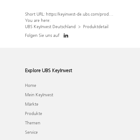
Short URL:
https://keyinvest-de.ubs.com/produkt/detail/index/isin/DE000WA7AWS2
You are here:
UBS KeyInvest Deutschland
Produktdetail
Folgen Sie uns auf
Explore UBS KeyInvest
Home
Mein KeyInvest
Märkte
Produkte
Themen
Service