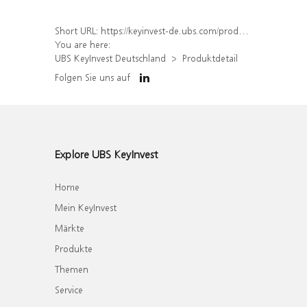
Short URL:
https://keyinvest-de.ubs.com/produkt/detail/index/isin/DE000WA7AWA0
You are here:
UBS KeyInvest Deutschland
Produktdetail
Folgen Sie uns auf
Explore UBS KeyInvest
Home
Mein KeyInvest
Märkte
Produkte
Themen
Service