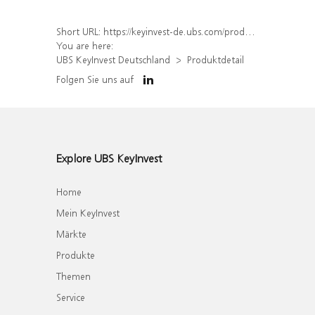
Short URL:
https://keyinvest-de.ubs.com/produkt/detail/index/isin/DE000WA7ATJ7
You are here:
UBS KeyInvest Deutschland
Produktdetail
Folgen Sie uns auf
Explore UBS KeyInvest
Home
Mein KeyInvest
Märkte
Produkte
Themen
Service