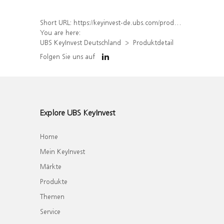
Short URL:
https://keyinvest-de.ubs.com/produkt/detail/index/isin/DE000WA7ASL5
You are here:
UBS KeyInvest Deutschland
Produktdetail
Folgen Sie uns auf
Explore UBS KeyInvest
Home
Mein KeyInvest
Märkte
Produkte
Themen
Service