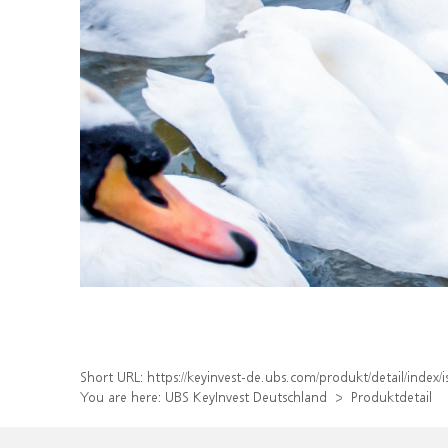
Short URL:
https://keyinvest-de.ubs.com/produkt/detail/inde
You are here:
UBS KeyInvest Deutschland
Produktdetail