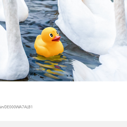
x/isin/DE000WA7ALB1