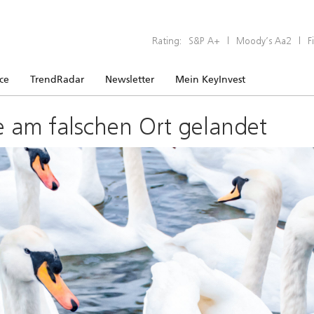
Rating:
S&P A+
|
Moody’s Aa2
|
F
ice
TrendRadar
Newsletter
Mein KeyInvest
e am falschen Ort gelandet