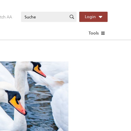
itch AA
Login
Tools