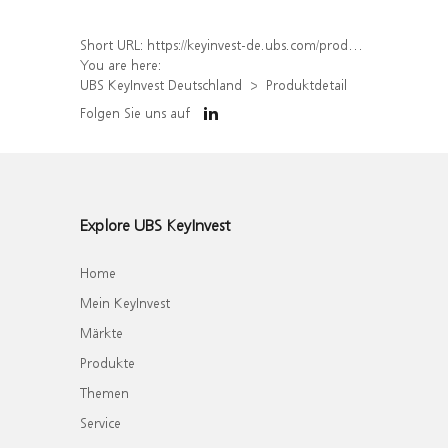
Short URL:
https://keyinvest-de.ubs.com/produkt/detail/index/isin/DE000WA7AKL2
You are here:
UBS KeyInvest Deutschland
Produktdetail
Folgen Sie uns auf
Explore UBS KeyInvest
Home
Mein KeyInvest
Märkte
Produkte
Themen
Service